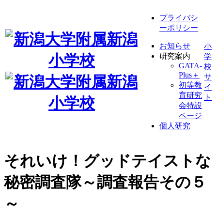
プライバシ
ーポリシー
お知らせ
小
研究案内
学
GATA-
校
Plus＋
サ
初等教
イ
育研究
ト
会特設
ページ
個人研究
それいけ！グッドテイストな
秘密調査隊～調査報告その５
～