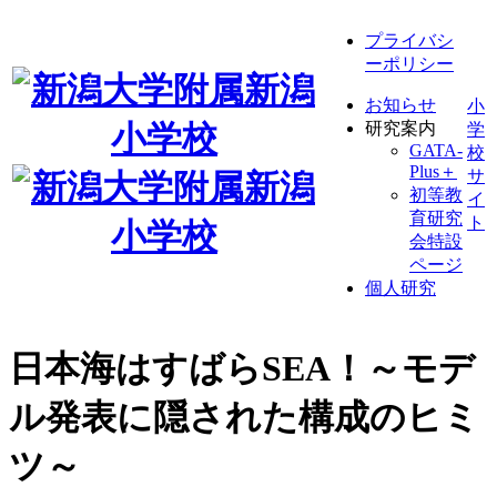
プライバシ
ーポリシー
お知らせ
小
研究案内
学
GATA-
校
Plus＋
サ
初等教
イ
育研究
ト
会特設
ページ
個人研究
日本海はすばらSEA！～モデ
ル発表に隠された構成のヒミ
ツ～